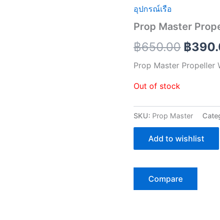
อุปกรณ์เรือ
price
Prop Master Prop
was:
฿
650.00
฿
390
฿650.
Prop Master Propeller
Out of stock
SKU:
Prop Master
Cate
Add to wishlist
Compare